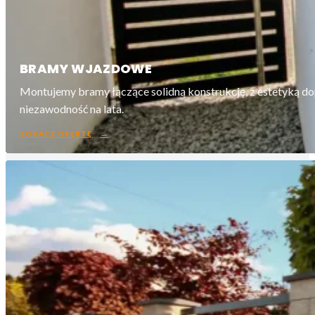
BRAMY WJAZDOWE
Montujemy bramy łączące solidną konstrukcję, z estetyką d
niezawodność na lata.
ZOBACZ OFERTĘ