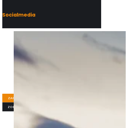
Socialmedia
JAKOŚĆ NA POKOLENIA
Bramy, ogrodzenia i balustrady
bezpłatna wycena, projekt oraz montaż
Realizacje ze stali ocynkowanej i aluminium z gwarancją
do 40 lat.
ZAPYTAJ O WYCENĘ
ZOBACZ REALIZACJE