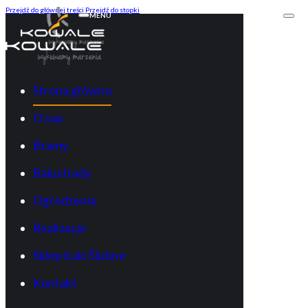
Przejdź do głównej treści
Przejdź do stopki
MENU
Strona główna
O nas
Bramy
Balustrady
Ogrodzenia
Realizacje
Sklep Łuki Ślubne
Kontakt