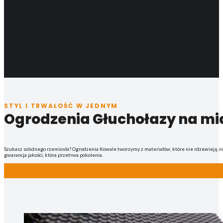
STYL I TRWAŁOŚĆ W JEDNYM
Ogrodzenia Głuchołazy na mi
Szukasz solidnego rzemiosła? Ogrodzenia Kowale tworzymy z materiałów, które nie rdzewieją, n
gwarancja jakości, która przetrwa pokolenia.