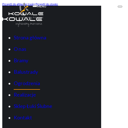
Przejdź do głównej treści
Przejdź do stopki
MENU
Strona główna
O nas
Bramy
Balustrady
Ogrodzenia
Realizacje
Sklep Łuki Ślubne
Kontakt