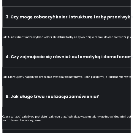
3. Czy mogę zobaczyć kolor i strukturę farby przed wy
Tak. U nas klient może wybrać kolor i strukturę farby na żywo, dzięki czemu dokładnie widzi, ja
4. Czy zajmujecie się również automatyką i domofonam
Tak. Montujemy napędy do bram oraz systemy domofonowe, konfigurujemy je i uruchamiamy, tak ab
5. Jak długo trwa realizacja zamówienia?
Czas realizacji zależy od projektu i zakresu prac, jednak zawsze ustalamy go indywidualnie i 
kontrolę nad harmonogramem.