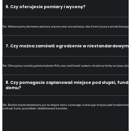
6. Czy oferujecie pomiary i wycenę?
Tak. Wykonujemy darmowe pomiary, wyceny oraz wizualizacje, aby klient jeszcze przed decyzją dokł
7. Czy można zamówić ogrodzenie w niestandardowym 
Tak. Oferujemy szeroką paletę kolorów RAL oraz możliwość wyboru struktury farby na żywo, dzięki 
8. Czy pomagacie zaplanować miejsce pod słupki, funda
domu?
Tak. Bardzo często doradzamy już na etapie stanu surowego, wskazując miejsca pod fundamenty b
uniknąć kucia, przeróbek i dodatkowych kosztów.