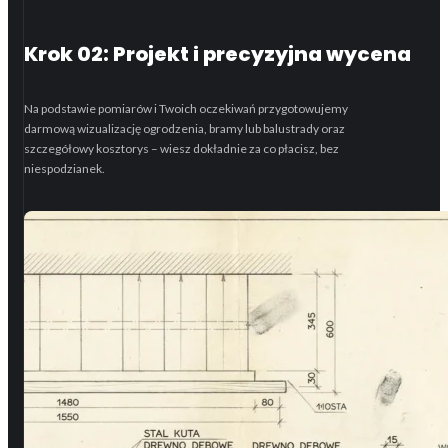
Krok 02: Projekt i precyzyjna wycena
Na podstawie pomiarów i Twoich oczekiwań przygotowujemy
darmową wizualizację ogrodzenia, bramy lub balustrady oraz
szczegółowy kosztorys – wiesz dokładnie za co płacisz, bez
niespodzianek.