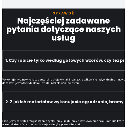
SPRAWDŹ
Najczęściej zadawane
pytania dotyczące naszych
usług
1. Czy robicie tylko według gotowych wzorów, czy też pr
Wykonujemy zarówno nasze autorskie projekty, jak i realizacje całkowicie indywidualne – nawet
dopasowujemy do stylu domu, działki i oczekiwań inwestora.
2. Z jakich materiałów wykonujecie ogrodzenia, bramy i
Pracujemy na stali, którą następnie cynkujemy i malujemy proszkowo, oraz na aluminium które 
warunki atmosferyczne i zachowują estetykę przez wiele lat.