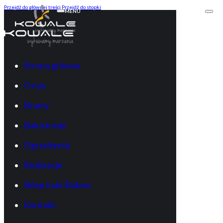
Przejdź do głównej treści
Przejdź do stopki
MENU
Strona główna
O nas
Bramy
Balustrady
Ogrodzenia
Realizacje
Sklep Łuki Ślubne
Kontakt