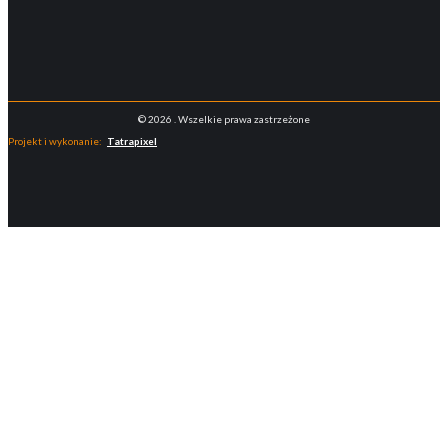
© 2026 . Wszelkie prawa zastrzeżone
Projekt i wykonanie:
Tatrapixel