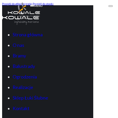
Przejdź do głównej treści
Przejdź do stopki
MENU
Strona główna
O nas
Bramy
Balustrady
Ogrodzenia
Realizacje
Sklep Łuki Ślubne
Kontakt