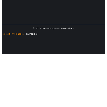
© 2026 . Wszelkie prawa zastrzeżone
Projekt i wykonanie:
Tatrapixel